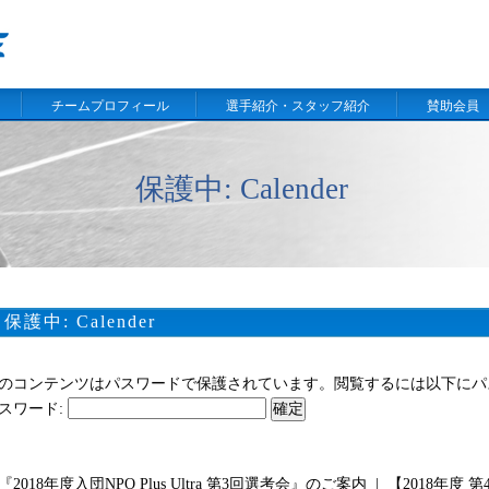
チームプロフィール
選手紹介・スタッフ紹介
賛助会員
保護中: Calender
保護中: Calender
のコンテンツはパスワードで保護されています。閲覧するには以下にパ
スワード:
『2018年度入団NPO Plus Ultra 第3回選考会』のご案内
|
【2018年度