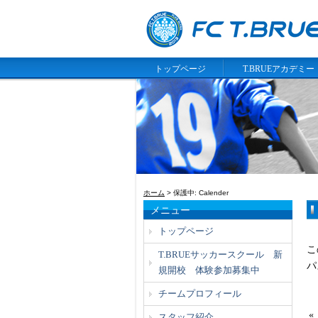
トップページ
T.BRUEアカデミー
ホーム
> 保護中: Calender
メニュー
トップページ
こ
T.BRUEサッカースクール 新
パ
規開校 体験参加募集中
チームプロフィール
«
スタッフ紹介