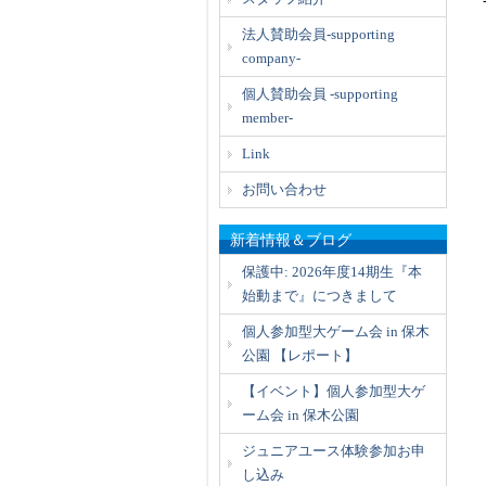
法人賛助会員-supporting
company-
個人賛助会員 -supporting
member-
Link
お問い合わせ
新着情報＆ブログ
保護中: 2026年度14期生『本
始動まで』につきまして
個人参加型大ゲーム会 in 保木
公園 【レポート】
【イベント】個人参加型大ゲ
ーム会 in 保木公園
ジュニアユース体験参加お申
し込み