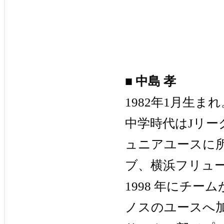
■
中島 孝
1982年1月生
中学時代はJリー
ュニアユースに
ブ、横浜フリュ
1998 年にチ
ノスのユースへ加