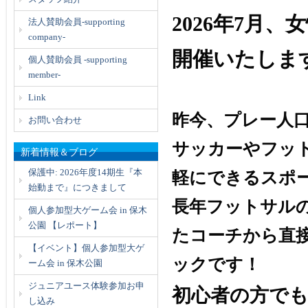
2026年7月、
女
法人賛助会員-supporting
company-
開催いたしま
個人賛助会員 -supporting
member-
Link
昨今、プレー人
お問い合わせ
サッカーやフッ
新着情報＆ブログ
保護中: 2026年度14期生『本
軽にできるスポ
始動まで』につきまして
長年フットサル
個人参加型大ゲーム会 in 保木
公園 【レポート】
たコーチから直
【イベント】個人参加型大ゲ
ックです！
ーム会 in 保木公園
ジュニアユース体験参加お申
初心者の方で
し込み