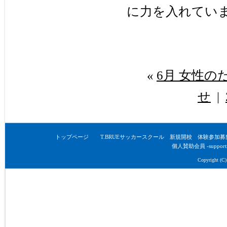
に力を入れてい
«
6月 女性
せ
|
トップページ
T.BRUEサッカースクール 新規開校 体験参加募
個人賛助会員 -supporti
Copyright (C