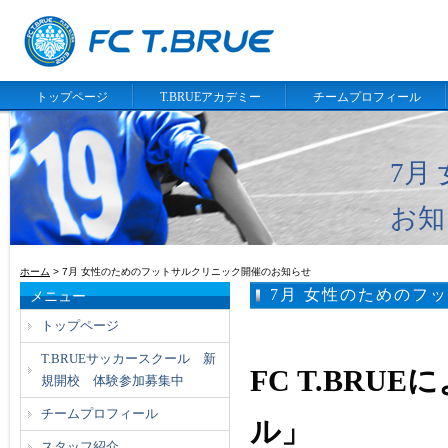
トップページ
T.BRUEアカデミー
チームプロフィール
7月
お知
ホーム
> 7月 女性のためのフットサルクリニック開催のお知らせ
7月 女性のためのフ
メニュー
トップページ
T.BRUEサッカースクール 新
FC T.BR
規開校 体験参加募集中
チームプロフィール
ル」
スタッフ紹介