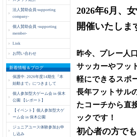
2026年6月、
女
法人賛助会員-supporting
company-
開催いたしま
個人賛助会員 -supporting
member-
Link
昨今、プレー人
お問い合わせ
サッカーやフッ
新着情報＆ブログ
保護中: 2026年度14期生『本
軽にできるスポ
始動まで』につきまして
長年フットサル
個人参加型大ゲーム会 in 保木
公園 【レポート】
たコーチから直
【イベント】個人参加型大ゲ
ックです！
ーム会 in 保木公園
ジュニアユース体験参加お申
初心者の方で
し込み