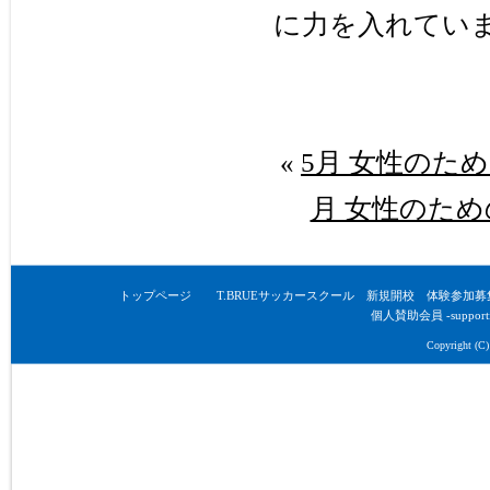
に力を入れてい
«
5月 女性のた
月 女性のた
トップページ
T.BRUEサッカースクール 新規開校 体験参加募
個人賛助会員 -supporti
Copyright (C