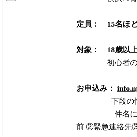
イ
ブ
定員： 15名ほ
対象： 18歳以
初心者の方も
お申込み：
info.
下段の情報を
件名に「6/1
前 ②緊急連絡先