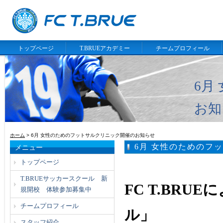
トップページ
T.BRUEアカデミー
チームプロフィール
6月
お知
ホーム
> 6月 女性のためのフットサルクリニック開催のお知らせ
6月 女性のためのフ
メニュー
トップページ
T.BRUEサッカースクール 新
FC T.BR
規開校 体験参加募集中
チームプロフィール
ル」
スタッフ紹介