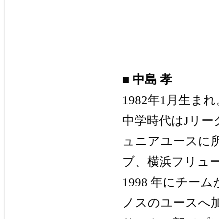
■
中島 孝
1982年1月生
中学時代はJリー
ュニアユースに
ブ、横浜フリュ
1998 年にチ
ノスのユースへ加