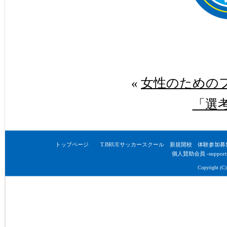
«
女性のための
「選
トップページ
T.BRUEサッカースクール 新規開校 体験参加募
個人賛助会員 -supporti
Copyright (C