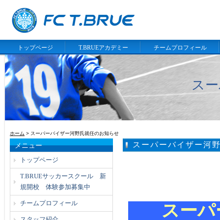
トップページ
T.BRUEアカデミー
チームプロフィール
スー
ホーム
> スーパーバイザー河野氏就任のお知らせ
スーパーバイザー河
メニュー
トップページ
T.BRUEサッカースクール 新
規開校 体験参加募集中
チームプロフィール
スーパ
スタッフ紹介