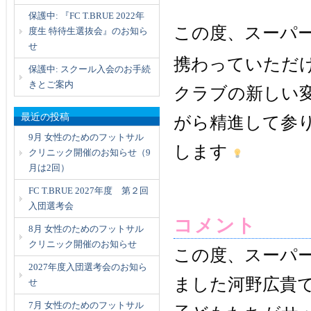
保護中: 『FC T.BRUE 2022年
この度、スーパ
度生 特待生選抜会』のお知ら
せ
携わっていただ
保護中: スクール入会のお手続
きとご案内
クラブの新しい
最近の投稿
がら精進して参
9月 女性のためのフットサル
します
クリニック開催のお知らせ（9
月は2回）
FC T.BRUE 2027年度 第２回
入団選考会
コメント
8月 女性のためのフットサル
クリニック開催のお知らせ
この度、スーパ
2027年度入団選考会のお知ら
ました河野広貴
せ
7月 女性のためのフットサル